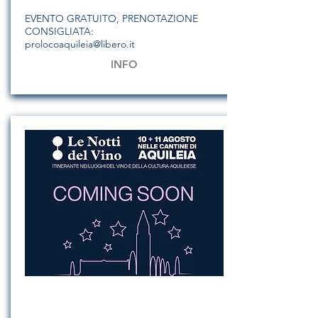
EVENTO GRATUITO, PRENOTAZIONE
CONSIGLIATA:
prolocoaquileia@libero.it
INFO