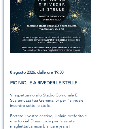
8 agosto 2026, dalle ore 19.30
PIC NIC...E A RIVEDER LE STELLE
Vi aspettiamo allo Stadio Comunale E.
Scaramuzza (via Gemina, 5) per l'annuale
incontro sotto le stelle!
Portate il vostro cestino, il plaid preferito e
una torcia! Dress code per la serata:
maglietta/camicia bianca e jeans!